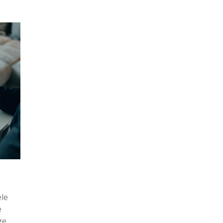
ële
e
ge