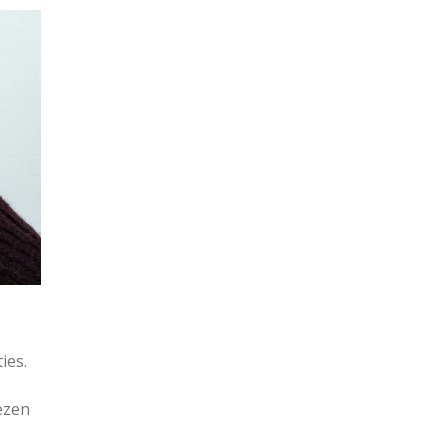
ies.
ezen